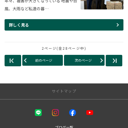
年々、被害が大きくなっている 地震や台
風、大雨など私達の暮…
詳しく見る
2ページ(全28ページ中)
前のページ
次のページ
サイトマップ
店舗のご案内
本店
国母店
ブログ一覧