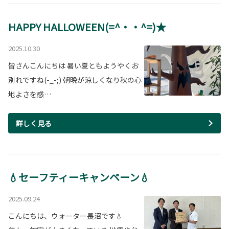
HAPPY HALLOWEEN(=^・・^=)★
2025.10.30
皆さんこんにちは 暑い夏ともようやくお
別れですね(-_-;) 朝晩が涼しくなり秋の心
地よさを感…
詳しく見る
💧セーフティーキャンペーン💧
2025.09.24
こんにちは、ウォーター長沼です💧