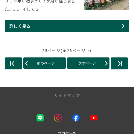
０１９年が始まって３ヶ月が経ちまし
た。。。 そして３…
詳しく見る
25ページ(全28ページ中)
前のページ
次のページ
サイトマップ
店舗のご案内
本店
国母店
ブログ一覧