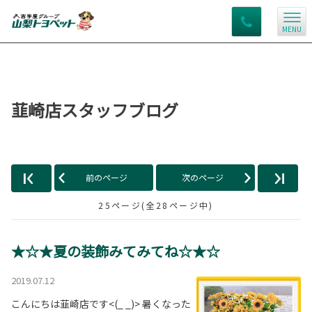
MENU
韮崎店スタッフブログ
前のページ
次のページ
25ページ(全28ページ中)
★☆★夏の装飾みてみてね☆★☆
2019.07.12
こんにちは韮崎店です<(_ _)> 暑くなった