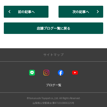
前の記事へ
次の記事へ
店舗ブログ一覧に戻る
サイトマップ
店舗のご案内
本店
国母店
ブログ一覧
日川店
増穂店
©Yamanashi Toyopet co.,Ltd. All Rights Reserved.
韮崎店
山梨県公安委員会 第471010800225号
都留店