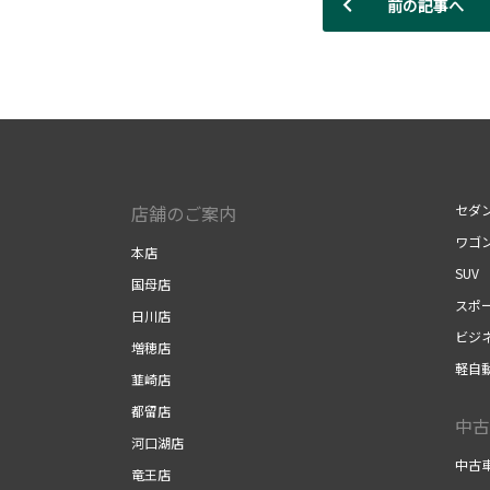
前の記事へ
店舗のご案内
セダ
ワゴ
本店
SUV
国母店
スポ
日川店
ビジ
増穂店
軽自
韮崎店
都留店
中古
河口湖店
中古
竜王店