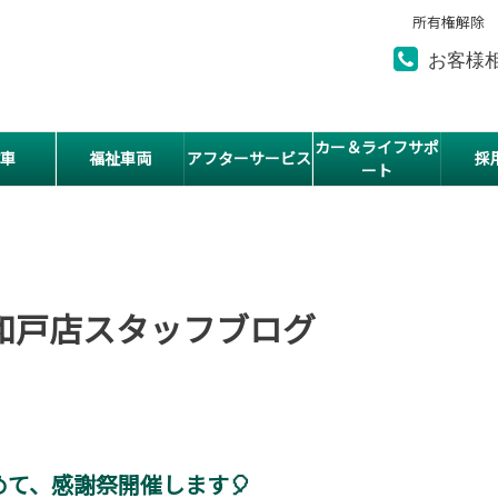
所有権解除
お客様
カー＆ライフサポ
車
福祉車両
アフターサービス
採
ート
和戸店スタッフブログ
て、感謝祭開催します🎈