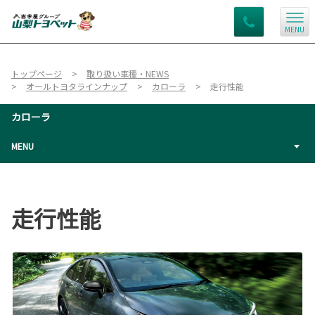
MENU
トップページ
取り扱い車種・NEWS
オールトヨタラインナップ
カローラ
走行性能
カローラ
MENU
走行性能