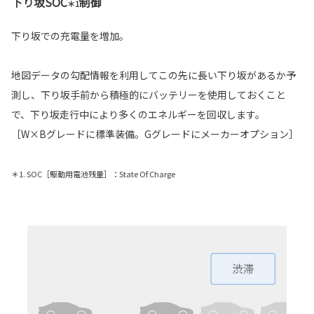
下り坂SOC
制御
＊1
下り坂での充電量を増加。
地図データの勾配情報を利用してこの先に長い下り坂があるか予
測し、下り坂手前から積極的にバッテリーを使用しておくこと
で、下り坂走行中により多くのエネルギーを回収します。
［W×Bグレードに標準装備。Gグレードにメーカーオプション］
＊1. SOC［駆動用電池残量］：State Of Charge