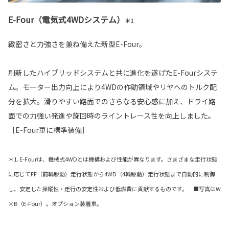
E-Four（電気式4WDシステム）
＊1
緻密さと力強さを兼ね備えた新型E-Four。
刷新したハイブリッドシステムと共に進化を遂げたE-Fourシステ
ム。モーター出力向上により4WDの作動領域やリヤへのトルク配
分を拡大。滑りやすい路面でのさらなる安心感に加え、ドライ路
面での力強い発進や旋回時のライントレース性を向上しました。
［E-Four車に標準装備］
＊1. E-Fourは、機械式4WDとは機構および性能が異なります。さまざまな走行状態
に応じてFF（前輪駆動）走行状態から4WD（4輪駆動）走行状態まで自動的に制御
し、安定した操縦性・走行の安定性および低燃費に貢献するものです。 ■写真はW
×B（E-Four）。オプション装着車。