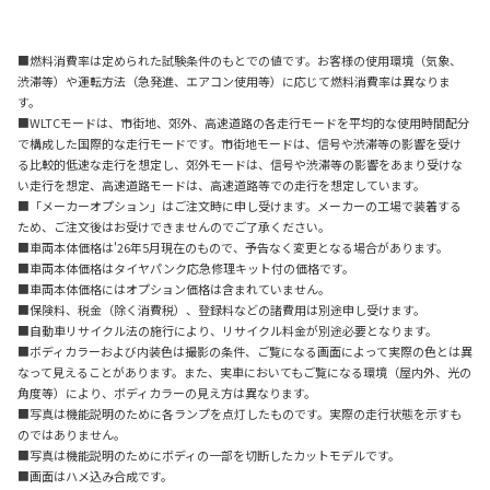
■燃料消費率は定められた試験条件のもとでの値です。お客様の使用環境（気象、
渋滞等）や運転方法（急発進、エアコン使用等）に応じて燃料消費率は異なりま
す。
■WLTCモードは、市街地、郊外、高速道路の各走行モードを平均的な使用時間配分
で構成した国際的な走行モードです。市街地モードは、信号や渋滞等の影響を受け
る比較的低速な走行を想定し、郊外モードは、信号や渋滞等の影響をあまり受けな
い走行を想定、高速道路モードは、高速道路等での走行を想定しています。
■「メーカーオプション」はご注文時に申し受けます。メーカーの工場で装着する
ため、ご注文後はお受けできませんのでご了承ください。
■車両本体価格は'26年5月現在のもので、予告なく変更となる場合があります。
■車両本体価格はタイヤパンク応急修理キット付の価格です。
■車両本体価格にはオプション価格は含まれていません。
■保険料、税金（除く消費税）、登録料などの諸費用は別途申し受けます。
■自動車リサイクル法の施行により、リサイクル料金が別途必要となります。
■ボディカラーおよび内装色は撮影の条件、ご覧になる画面によって実際の色とは異
なって見えることがあります。また、実車においてもご覧になる環境（屋内外、光の
角度等）により、ボディカラーの見え方は異なります。
■写真は機能説明のために各ランプを点灯したものです。実際の走行状態を示すも
のではありません。
■写真は機能説明のためにボディの一部を切断したカットモデルです。
■画面はハメ込み合成です。