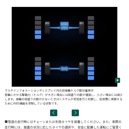
+
マルチインフォメーションディスプレイ内の前後輪トルク配分量表示
■
各輪にかかる駆動力（トルク）が大きい場合には目盛りの数が増加し、小さい場合には減少
後
します。後輪の目盛りの数が少ないときはシステムが安定走行と判断し、低燃費に貢献する
ッ
ために4WD機能を抑制している状態です。
■雪道の走行時にはチェーンまたは冬用タイヤを装着してください。また、実際の
走行時には、路面の状況に応じたタイヤの選択や、安全に配慮した運転にご留意く