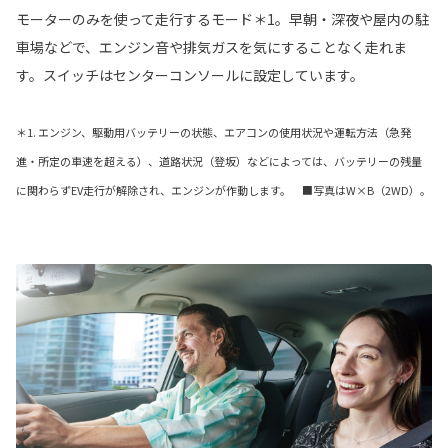
モーターのみを使って走行するモード＊1。早朝・深夜や屋内の駐
車場などで、エンジン音や排気ガスを気にすることなく走れま
す。スイッチはセンターコンソールに設定しています。
＊1. エンジン、駆動用バッテリーの状態、エアコンの使用状況や運転方法（急発
進・所定の車速を超える）、道路状況（登坂）などによっては、バッテリーの残量
に関わらずEV走行が解除され、エンジンが作動します。 ■写真はW×B（2WD）。