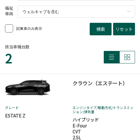
福祉
車両
試乗車のみ表示
検索
リセット
該当車種台数
2
クラウン（エステート）
グレード
エンジンタイプ
/駆動方式/
トランスミッ
ション
/排気量
ESTATE Z
ハイブリッド
E-Four
CVT
2.5L