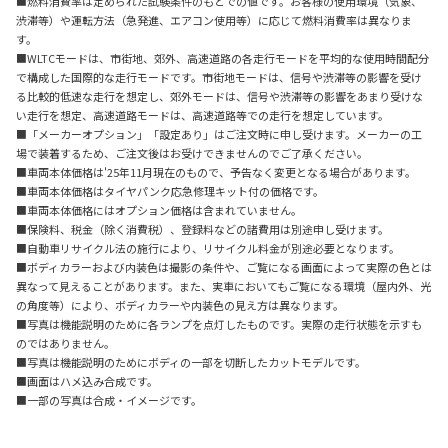
■燃料消費率は定められた試験条件のもとでの値です。お客様の使用環境（気象、
渋滞等）や運転方法（急発進、エアコン使用等）に応じて燃料消費率は異なりま
す。
■WLTCモードは、市街地、郊外、高速道路の各走行モードを平均的な使用時間配分
で構成した国際的な走行モードです。市街地モードは、信号や渋滞等の影響を受け
る比較的低速な走行を想定し、郊外モードは、信号や渋滞等の影響をあまり受けな
い走行を想定、高速道路モードは、高速道路等での走行を想定しています。
■「メーカーオプション」「設定あり」はご注文時に申し受けます。メーカーの工
場で装着するため、ご注文後はお受けできませんのでご了承ください。
■車両本体価格は'25年11月現在のもので、予告なく変更となる場合があります。
■車両本体価格はタイヤパンク応急修理キット付の価格です。
■車両本体価格にはオプション価格は含まれていません。
■保険料、税金（除く消費税）、登録料などの諸費用は別途申し受けます。
■自動車リサイクル法の施行により、リサイクル料金が別途必要となります。
■ボディカラーおよび内装色は撮影の条件や、ご覧になる画面によって実際の色とは
異なって見えることがあります。また、実車においてもご覧になる環境（屋内外、光
の角度等）により、ボディカラーや内装色の見え方は異なります。
■写真は機能説明のために各ランプを点灯したものです。実際の走行状態を示すも
のではありません。
■写真は機能説明のためにボディの一部を切断したカットモデルです。
■画面はハメ込み合成です。
■一部の写真は合成・イメージです。