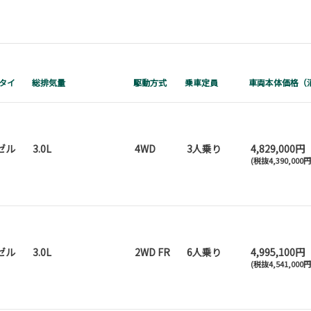
タイ
総排気量
駆動方式
乗車定員
車両本体価格（
ゼル
3.0L
4WD
3人乗り
4,829,000円
(税抜4,390,000
ゼル
3.0L
2WD FR
6人乗り
4,995,100円
(税抜4,541,000