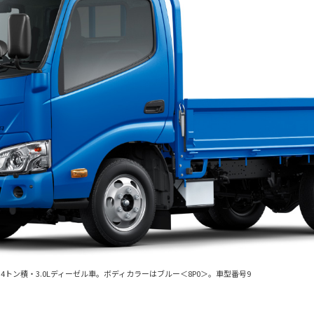
4トン積・3.0Lディーゼル車。ボディカラーはブルー＜8P0＞。車型番号9