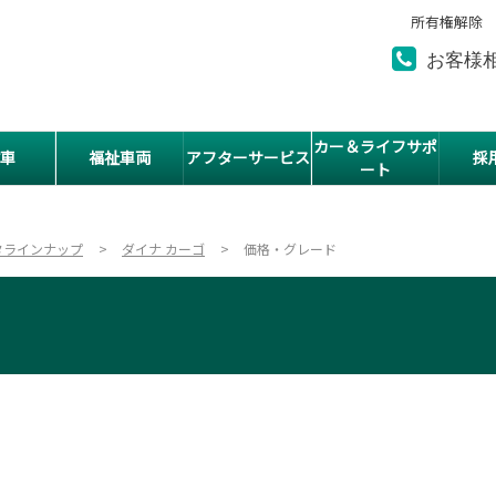
所有権解除
お客様
カー＆ライフサポ
車
福祉車両
アフターサービス
採
ート
タラインナップ
ダイナ カーゴ
価格・グレード