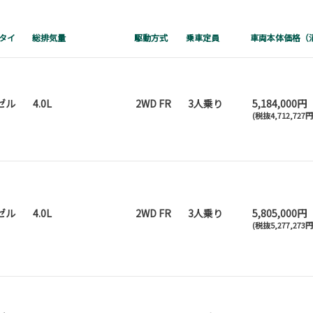
タイ
総排気量
駆動方式
乗車定員
車両本体価格（
ゼル
4.0L
2WD FR
3人乗り
5,184,000円
(税抜4,712,727
ゼル
4.0L
2WD FR
3人乗り
5,805,000円
(税抜5,277,273