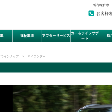
所有権解除
お客様
カー＆ライフサポ
車
福祉車両
アフターサービス
採
ート
タラインナップ
ハイランダー