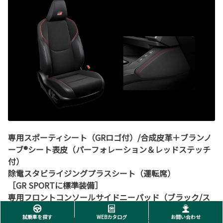
専用スポーティシート（GRロゴ付）/合成皮革＋ブランノ
ーブ®シート表皮（パーフォレーション＆レッドステッチ
付）
除電スタビライジングプラスシート（運転席）
［GR SPORTに標準装備］
専用フロントコンソールサイドニーパッド（ブラック/ス
エード調表皮巻き・レッドステッチ付）
試乗車を探す
WEBカタログ
お問い合わせ
［GR SPORTに標準装備。Zに販売店装着オプション］